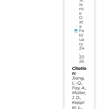
ie
nc
e
D
at
a
Fe
br
ua
ry
24
,
20
26
Citatio
n:
Jiang,
L.-Q.,
Fay, A.,
Müller,
J. D.,
Keppl
er, L.,